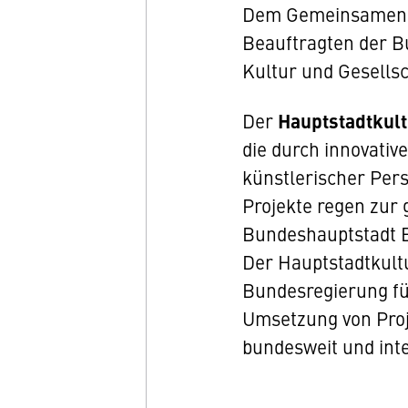
Dem Gemeinsamen Au
Beauftragten der B
Kultur und Gesells
Der
Hauptstadtkul
die durch innovativ
künstlerischer Pers
Projekte regen zur 
Bundeshauptstadt B
Der Hauptstadtkultu
Bundesregierung für
Umsetzung von Proje
bundesweit und int