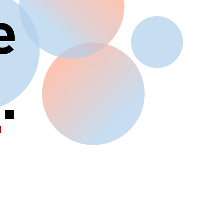
e
ional
.