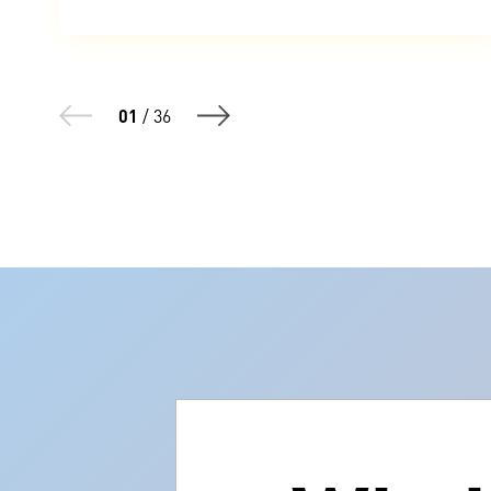
01
/
36