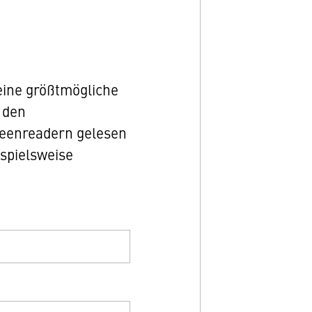
eine größtmögliche
 den
reenreadern gelesen
ispielsweise