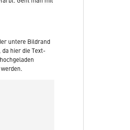
färbt. Geht man mit
der untere Bildrand
 da hier die Text-
t hochgeladen
t werden.