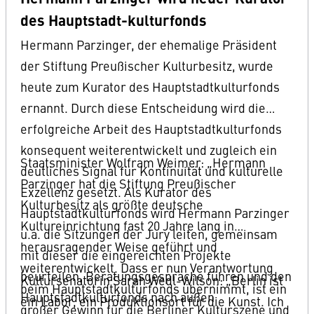
des Hauptstadt-kulturfonds
Hermann Parzinger, der ehemalige Präsident
der Stiftung Preußischer Kulturbesitz, wurde
heute zum Kurator des Hauptstadtkulturfonds
ernannt. Durch diese Entscheidung wird die
erfolgreiche Arbeit des Hauptstadtkulturfonds
konsequent weiterentwickelt und zugleich ein
Staatsminister Wolfram Weimer: „Hermann
deutliches Signal für Kontinuität und kulturelle
Parzinger hat die Stiftung Preußischer
Exzellenz gesetzt. Als Kurator des
Kulturbesitz als größte deutsche
Hauptstadtkulturfonds wird Hermann Parzinger
Kultureinrichtung fast 20 Jahre lang in
u.a. die Sitzungen der Jury leiten, gemeinsam
herausragender Weise geführt und
mit dieser die eingereichten Projekte
weiterentwickelt. Dass er nun Verantwortung
beurteilen, Beratungsgespräche führen und den
Kultursenatorin Sarah Wedl-Wilson: „Berlin ist
beim Hauptstadtkulturfonds übernimmt, ist ein
Hauptstadtkulturfonds nach außen
ein Labor, ein Produktionsort für die Kunst. Ich
großer Gewinn für die Berliner Kulturszene und